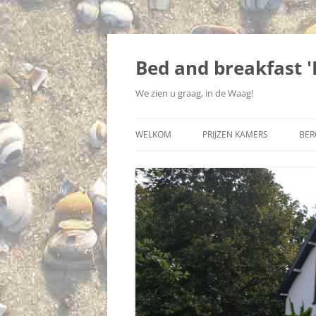
Ga
naar
de
Bed and breakfast 
inhoud
We zien u graag, in de Waag!
WELKOM
PRIJZEN KAMERS
BER