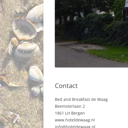
Contact
Bed and Breakfast de Waag
Beemsterlaan 2
1861 LH Bergen
www.hoteldewaag.nl
info@hoteldewaag.nl