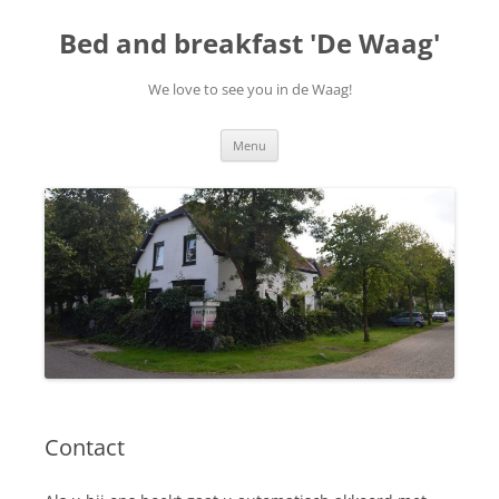
Skip
to
Bed and breakfast 'De Waag'
content
We love to see you in de Waag!
Menu
Contact